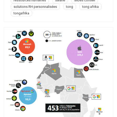
ressources humaines
salarié
slibes conseil
solutions RH personnalisées
tong
tong afrika
tongafrika