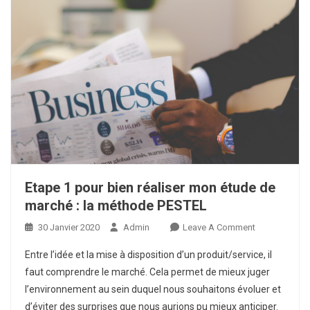
Etape 1 pour bien réaliser mon étude de
marché : la méthode PESTEL
On
30 Janvier 2020
Admin
Leave A Comment
Etape
Entre l’idée et la mise à disposition d’un produit/service, il
1
faut comprendre le marché. Cela permet de mieux juger
Pour
l’environnement au sein duquel nous souhaitons évoluer et
Bien
d’éviter des surprises que nous aurions pu mieux anticiper.
Réaliser