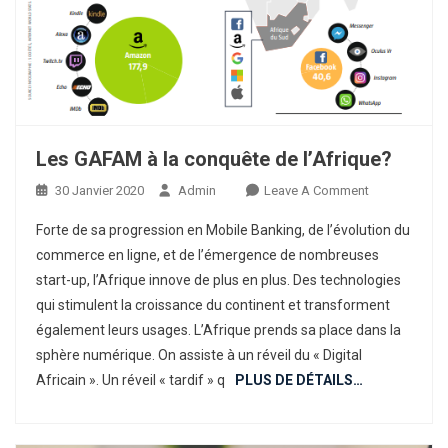
Les GAFAM à la conquête de l’Afrique?
On
30 Janvier 2020
Admin
Leave A Comment
Les
Forte de sa progression en Mobile Banking, de l’évolution du
GAFAM
commerce en ligne, et de l’émergence de nombreuses
À
start-up, l’Afrique innove de plus en plus. Des technologies
La
qui stimulent la croissance du continent et transforment
Conquête
De
également leurs usages. L’Afrique prends sa place dans la
L’Afrique?
sphère numérique. On assiste à un réveil du « Digital
Africain ». Un réveil « tardif » q
PLUS DE DÉTAILS…