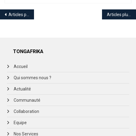
Migrants
Vulnérables.
Navigation
Articles plus anciens
Articles plus récents
des
articles
TONGAFRIKA
Accueil
Qui sommes nous ?
Actualité
Communauté
Collaboration
Equipe
Nos Services