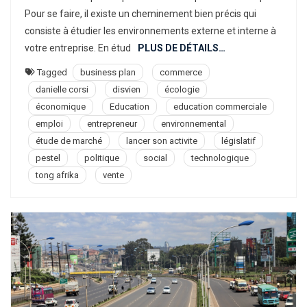
Mon
Pour se faire, il existe un cheminement bien précis qui
Étude
consiste à étudier les environnements externe et interne à
De
votre entreprise. En étud
PLUS DE DÉTAILS…
Marché
Tagged
business plan
commerce
:
danielle corsi
disvien
écologie
La
économique
Education
education commerciale
Méthode
PESTEL
emploi
entrepreneur
environnemental
étude de marché
lancer son activite
législatif
pestel
politique
social
technologique
tong afrika
vente