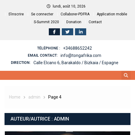
Skip
lundi, août 10, 2026
to
S’inscrire
Se connecter
Collaborer-PDFRA
Application mobile
content
S-Summit 2020
Donation
Contact
+34688652242
TÉLÉPHONE :
info@tongafrika.com
EMAIL CONTACT:
Calle Elcano 6, Barakaldo / Bizkaia / Espagne
DIRECTION:
Home
admin
Page 4
AUTEUR/AUTRICE :
ADMIN