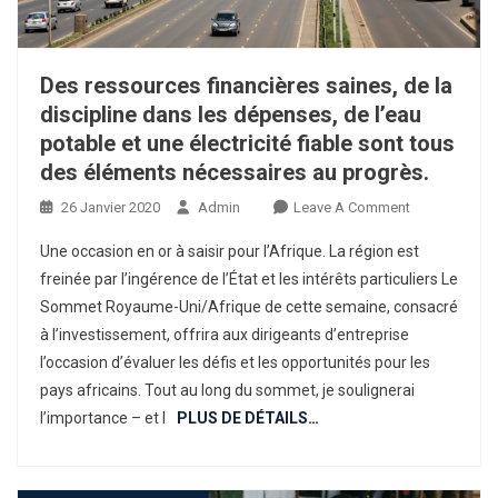
Des ressources financières saines, de la
discipline dans les dépenses, de l’eau
potable et une électricité fiable sont tous
des éléments nécessaires au progrès.
On
26 Janvier 2020
Admin
Leave A Comment
Des
Une occasion en or à saisir pour l’Afrique. La région est
Ressources
freinée par l’ingérence de l’État et les intérêts particuliers Le
Financières
Sommet Royaume-Uni/Afrique de cette semaine, consacré
Saines,
à l’investissement, offrira aux dirigeants d’entreprise
De
La
l’occasion d’évaluer les défis et les opportunités pour les
Discipline
pays africains. Tout au long du sommet, je soulignerai
Dans
l’importance – et l
PLUS DE DÉTAILS…
Les
Dépenses,
De