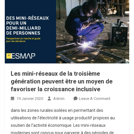
L’eau
Potable
Et
Une
Électricité
Fiable
Sont
Tous
Des
Éléments
Les mini-réseaux de la troisième
Nécessaires
Au
génération peuvent être un moyen de
Progrès.
favoriser la croissance inclusive
On
19 Janvier 2020
Admin
Leave A Comment
Les
dans les zones rurales isolées en permettant des
Mini-
utilisations de l’électricité à usage productif propices au
Réseaux
soutien de l’activité économique. Les mini-réseaux
De
modernes sont conçus pour parvenir à des périodes de
La