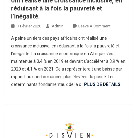
ont réalisé une croissance inclusive, en
réduisant à la fois la pauvreté et
l’inégalité.
On
1 Février 2020
Admin
Leave A Comment
Perspectives
À peine un tiers des pays africains ont réalisé une
Économiques
croissance inclusive, en réduisant à la fois la pauvreté et
En
l’inégalité. La croissance économique en Afrique s’est
Afrique
maintenue à 3,4 % en 2019 et devrait s’accélérer à 3,9 % en
2020
:
2020 et 4,1 % en 2021. Cela représenterait une baisse par
À
rapport aux performances plus élevées du passé. Les
Peine
déterminants fondamentaux de la c
PLUS DE DÉTAILS…
Un
Tiers
Des
Pays
Africains
Ont
Réalisé