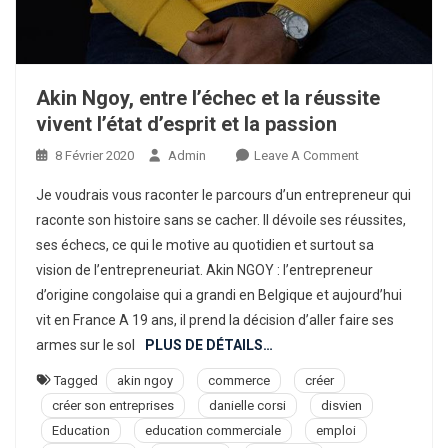
Akin Ngoy, entre l’échec et la réussite
vivent l’état d’esprit et la passion
On
8 Février 2020
Admin
Leave A Comment
Akin
Je voudrais vous raconter le parcours d’un entrepreneur qui
Ngoy,
raconte son histoire sans se cacher. Il dévoile ses réussites,
Entre
ses échecs, ce qui le motive au quotidien et surtout sa
L’échec
vision de l’entrepreneuriat. Akin NGOY : l’entrepreneur
Et
La
d’origine congolaise qui a grandi en Belgique et aujourd’hui
Réussite
vit en France A 19 ans, il prend la décision d’aller faire ses
Vivent
armes sur le sol
PLUS DE DÉTAILS…
L’état
Tagged
akin ngoy
commerce
créer
D’esprit
créer son entreprises
danielle corsi
disvien
Et
Education
education commerciale
emploi
La