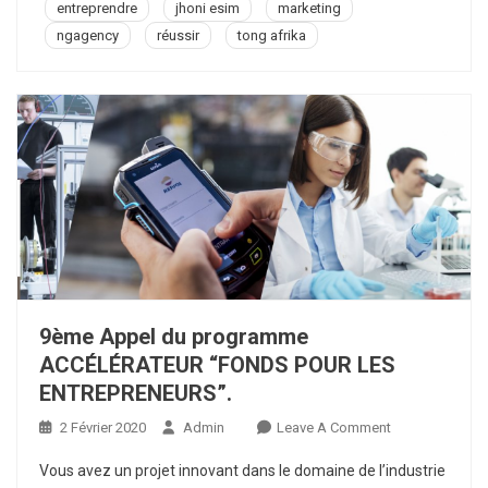
Passion
entreprendre
jhoni esim
marketing
ngagency
réussir
tong afrika
9ème Appel du programme
ACCÉLÉRATEUR “FONDS POUR LES
ENTREPRENEURS”.
On
2 Février 2020
Admin
Leave A Comment
9ème
Vous avez un projet innovant dans le domaine de l’industrie
Appel