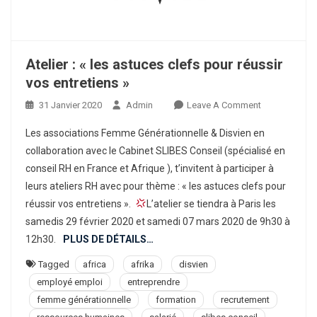
Une
Croissance
Inclusive,
En
Atelier : « les astuces clefs pour réussir
Réduisant
vos entretiens »
À
La
On
31 Janvier 2020
Admin
Leave A Comment
Fois
Atelier
Les associations Femme Générationnelle & Disvien en
La
:
Pauvreté
collaboration avec le Cabinet SLIBES Conseil (spécialisé en
«
Et
conseil RH en France et Afrique ), t’invitent à participer à
Les
L’inégalité.
leurs ateliers RH avec pour thème : « les astuces clefs pour
Astuces
Clefs
réussir vos entretiens ».
L’atelier se tiendra à Paris les
Pour
samedis 29 février 2020 et samedi 07 mars 2020 de 9h30 à
Réussir
12h30.
PLUS DE DÉTAILS…
Vos
Tagged
africa
afrika
disvien
Entretiens
employé emploi
entreprendre
»
femme générationnelle
formation
recrutement