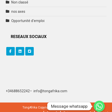
Non classé
nos axes
Opportunité d'emploi
RESEAUX SOCIAUX
+
34688652242
–
info@tongafrika.com
Message whatsapp
Message whatsapp
TongAfrika Copyright © 2019. All rights reserved.