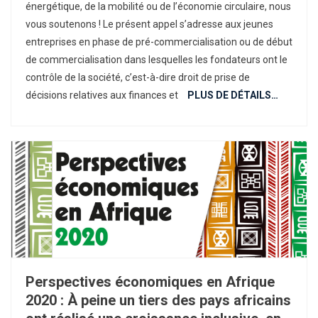
énergétique, de la mobilité ou de l’économie circulaire, nous
Du
vous soutenons ! Le présent appel s’adresse aux jeunes
Programme
entreprises en phase de pré-commercialisation ou de début
ACCÉLÉRATEU
“FONDS
de commercialisation dans lesquelles les fondateurs ont le
POUR
contrôle de la société, c’est-à-dire droit de prise de
LES
décisions relatives aux finances et
PLUS DE DÉTAILS…
ENTREPRENEUR
Perspectives économiques en Afrique
2020 : À peine un tiers des pays africains