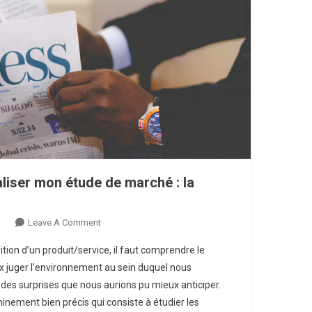
aliser mon étude de marché : la
On
Leave A Comment
Etape
sition d’un produit/service, il faut comprendre le
1
 juger l’environnement au sein duquel nous
Pour
 des surprises que nous aurions pu mieux anticiper.
Bien
eminement bien précis qui consiste à étudier les
Réaliser