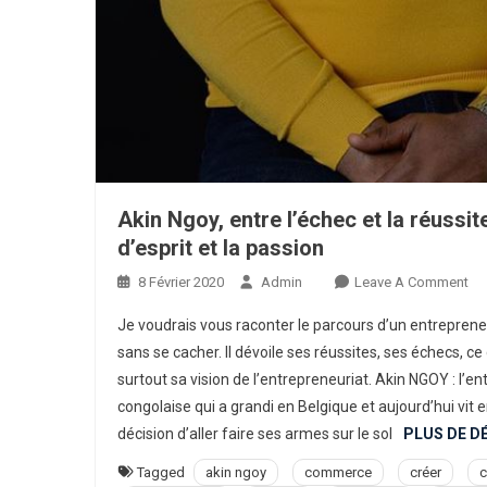
Akin Ngoy, entre l’échec et la réussite
d’esprit et la passion
On
8 Février 2020
Admin
Leave A Comment
Ak
Je voudrais vous raconter le parcours d’un entrepreneu
Ng
sans se cacher. Il dévoile ses réussites, ses échecs, ce
Ent
surtout sa vision de l’entrepreneuriat. Akin NGOY : l’en
L’
congolaise qui a grandi en Belgique et aujourd’hui vit e
Et
La
décision d’aller faire ses armes sur le sol
PLUS DE D
Ré
Tagged
akin ngoy
commerce
créer
c
Viv