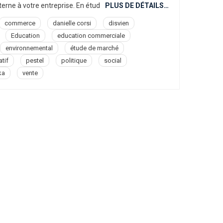
Mon
erne à votre entreprise. En étud
PLUS DE DÉTAILS…
Étude
commerce
danielle corsi
disvien
De
Education
education commerciale
Marché
environnemental
étude de marché
:
atif
pestel
politique
social
La
ka
vente
Méthode
PESTEL