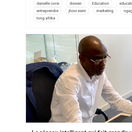
danielle corsi
disvien
Education
educat
L’é
entreprendre
jhoni esim
marketing
nga
D’e
tong afrika
Et
La
Pa