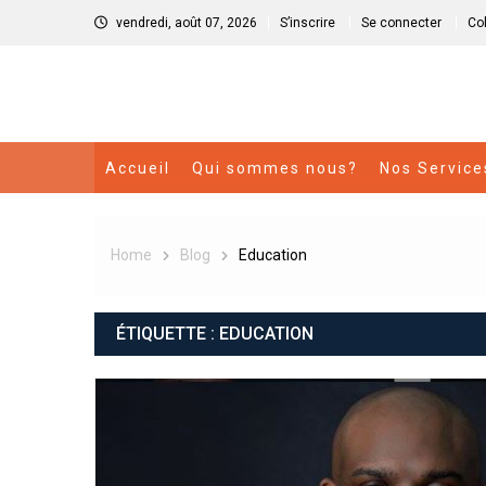
Skip
vendredi, août 07, 2026
S’inscrire
Se connecter
Co
to
content
Accueil
Qui sommes nous?
Nos Service
Home
Blog
Education
ÉTIQUETTE :
EDUCATION