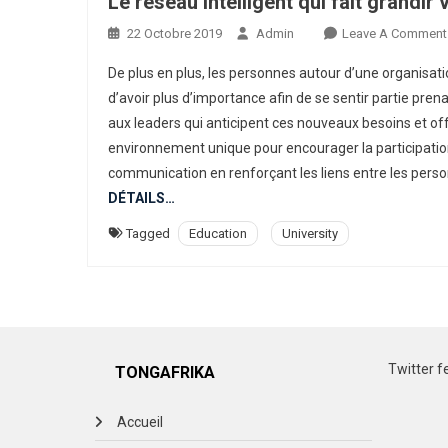
Le réseau intelligent qui fait grandi
22 Octobre 2019
Admin
Leave A Comment
De plus en plus, les personnes autour d’une organisati
d’avoir plus d’importance afin de se sentir partie pre
aux leaders qui anticipent ces nouveaux besoins et o
environnement unique pour encourager la participation,
communication en renforçant les liens entre les perso
DÉTAILS…
Tagged
Education
University
Twitter f
TONGAFRIKA
Accueil