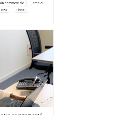
ion commerciale
emploi
tat
gency
réussir
sprit
ssion