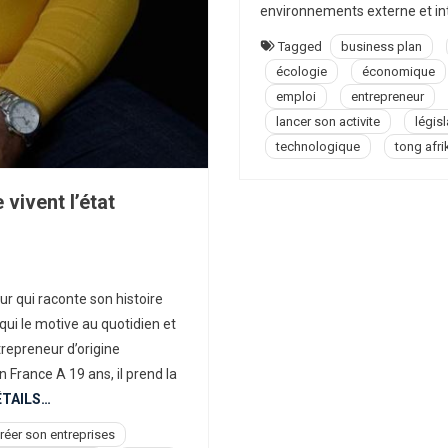
environnements externe et int
Tagged
business plan
écologie
économique
emploi
entrepreneur
lancer son activite
législ
technologique
tong afri
 vivent l’état
in
r qui raconte son histoire
oy,
 qui le motive au quotidien et
re
trepreneur d’origine
échec
n France A 19 ans, il prend la
ÉTAILS…
ussite
réer son entreprises
ent