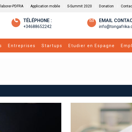
llaborer-PDFRA
Application mobile
S-Summit 2020
Donation
Contac
TÉLÉPHONE :
EMAIL CONTAC
+34688652242
info@tongafrika
s
Entreprises
Startups
Etudier en Espagne
Empl