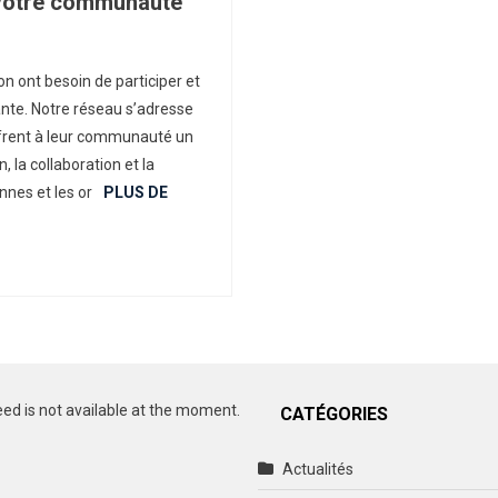
r votre communauté
On
Le
on ont besoin de participer et
Réseau
nante. Notre réseau s’adresse
Intelligent
ffrent à leur communauté un
Qui
 la collaboration et la
Fait
Grandir
nnes et les or
PLUS DE
Votre
Communauté
eed is not available at the moment.
CATÉGORIES
Actualités