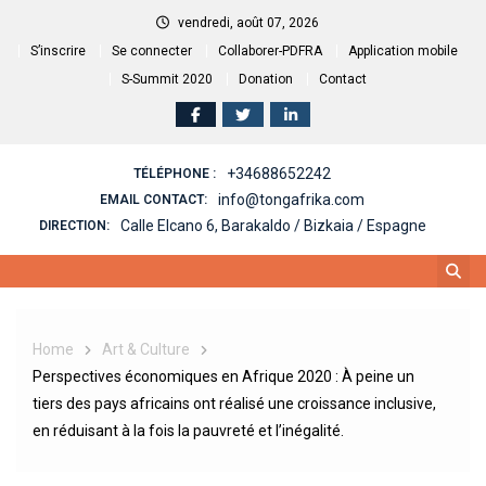
Skip
vendredi, août 07, 2026
to
S’inscrire
Se connecter
Collaborer-PDFRA
Application mobile
content
S-Summit 2020
Donation
Contact
+34688652242
TÉLÉPHONE :
info@tongafrika.com
EMAIL CONTACT:
Calle Elcano 6, Barakaldo / Bizkaia / Espagne
DIRECTION:
Home
Art & Culture
Perspectives économiques en Afrique 2020 : À peine un
tiers des pays africains ont réalisé une croissance inclusive,
en réduisant à la fois la pauvreté et l’inégalité.