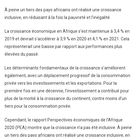
Perspectives
À peine un tiers des pays africains ont réalisé une croissance
Économiques
inclusive, en réduisant à la fois la pauvreté et l’inégalité.
En
Afrique
La croissance économique en Afrique s’est maintenue à 3,4 % en
2020
2019 et devrait s’accélérer à 3,9 % en 2020 et 4,1 % en 2021. Cela
:
représenterait une baisse par rapport aux performances plus
À
Peine
élevées du passé.
Un
Les déterminants fondamentaux de la croissance s’améliorent
Tiers
Des
également, avec un déplacement progressif de la consommation
Pays
privée vers les investissements et les exportations. Pour la
Africains
première fois en une décennie, l’investissement a contribué pour
Ont
plus de la moitié à la croissance du continent, contre moins d’un
Réalisé
tiers pour la consommation privée.
Une
Croissance
Cependant, le rapport Perspectives économiques de l’Afrique
Inclusive,
2020 (PEA) montre que la croissance n’a pas été inclusive. À peine
En
un tiers des pays africains ont réalisé une croissance inclusive, en