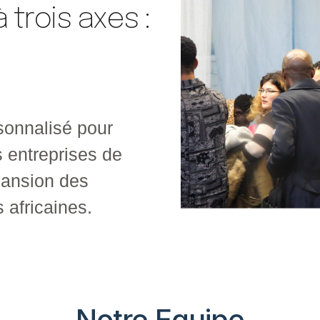
 trois axes :
sonnalisé pour
Conseil pour l'acc
s entreprises de
recherche de finan
pansion des
réseau des entrepr
s africaines.
leurs homologues e
de la valeur.
Notre Equipe