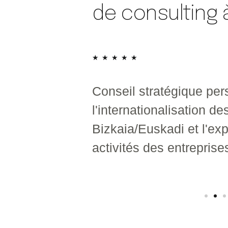
de consulting à
★
★
★
★
★
estion de la
Conseil stratégique per
 les étudiants
l'internationalisation de
Bizkaia/Euskadi et l'ex
activités des entreprise