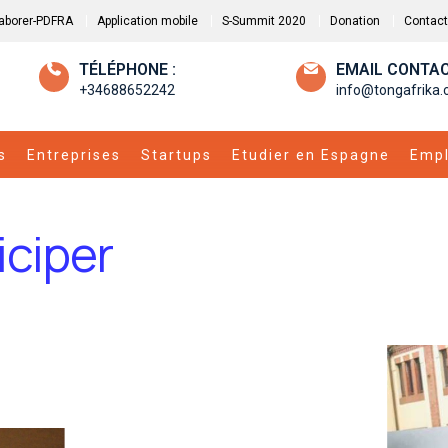
laborer-PDFRA
Application mobile
S-Summit 2020
Donation
Contact
TÉLÉPHONE :
EMAIL CONTAC
+34688652242
info@tongafrika
s
Entreprises
Startups
Etudier en Espagne
Empl
iciper