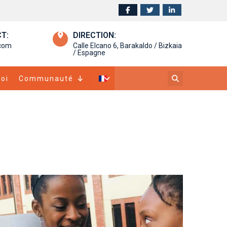
T:
DIRECTION:
.com
Calle Elcano 6, Barakaldo / Bizkaia
/ Espagne
oi
Communauté