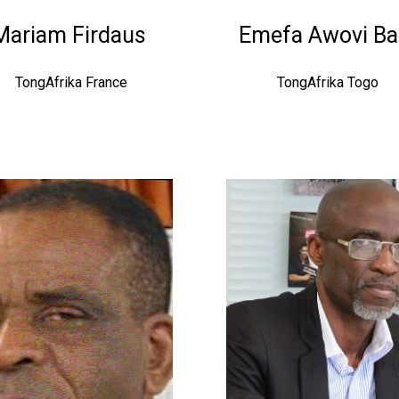
Mariam Firdaus ​
Emefa Awovi Ba
TongAfrika France
TongAfrika Togo