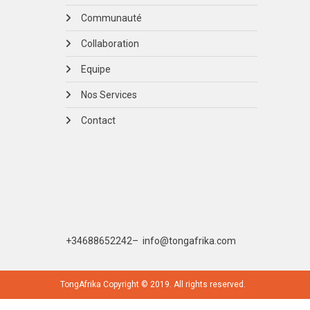
Communauté
Collaboration
Equipe
Nos Services
Contact
+
34688652242
–
info@tongafrika.com
TongAfrika Copyright © 2019. All rights reserved.