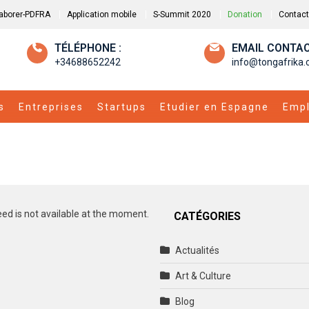
laborer-PDFRA
Application mobile
S-Summit 2020
Donation
Contact
TÉLÉPHONE :
EMAIL CONTAC
+34688652242
info@tongafrika
s
Entreprises
Startups
Etudier en Espagne
Empl
eed is not available at the moment.
CATÉGORIES
Actualités
Art & Culture
Blog