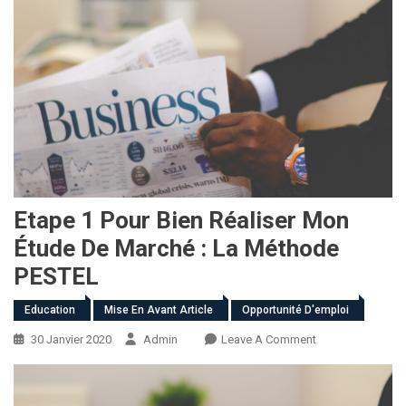
Etape 1 Pour Bien Réaliser Mon
Étude De Marché : La Méthode
PESTEL
Education
Mise En Avant Article
Opportunité D'emploi
On
30 Janvier 2020
Admin
Leave A Comment
Etape
1
Pour