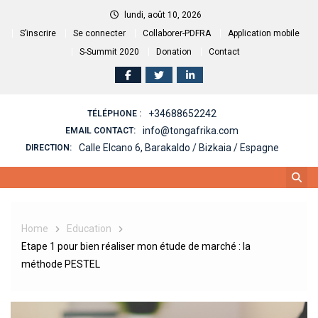
Skip
lundi, août 10, 2026
to
S’inscrire
Se connecter
Collaborer-PDFRA
Application mobile
content
S-Summit 2020
Donation
Contact
+34688652242
TÉLÉPHONE :
info@tongafrika.com
EMAIL CONTACT:
Calle Elcano 6, Barakaldo / Bizkaia / Espagne
DIRECTION:
Home
Education
Etape 1 pour bien réaliser mon étude de marché : la
méthode PESTEL