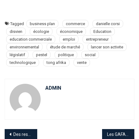
Tagged
business plan
commerce
danielle corsi
disvien
écologie
économique
Education
education commerciale
emploi
entrepreneur
environnemental
étude de marché
lancer son activite
législatif
pestel
politique
social
technologique
tong afrika
vente
ADMIN
Navigation
Des ressources financières saines, de la discipline dans les dépenses, de l’eau potable et une électricité fiable sont tous des éléments nécessaires au progrès.
Les GAFAM à la conquête de l’Afrique?