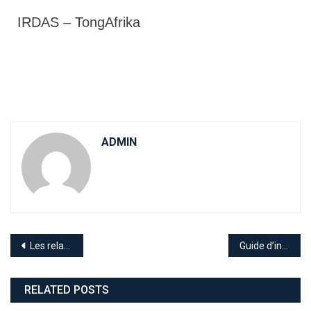
IRDAS – TongAfrika
ADMIN
Les relation Chine-Afrique, avantage ou inconvénients pour nos économies ?
Guide d’intervention psychologique : Intervenir en cas d’épidémie de maladies, Ébola et Covid-19.
RELATED POSTS