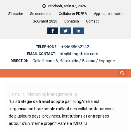
vendredi, août 07, 2026
S’inscrire
Se connecter
Collaborer-PDFRA
Application mobile
S-Summit 2020
Donation
Contact
+34688652242
TÉLÉPHONE :
info@tongafrika.com
EMAIL CONTACT:
Calle Elcano 6, Barakaldo / Bizkaia / Espagne
DIRECTION:
Home
Marketing Management
“La stratégie de travail adopté par TongAfrika est
l’organisation horizontale mêlant des collaborateurs issus
de plusieurs pays, provinces, institutions et entreprises
autour d’un même projet.” Pamela IMFUTU