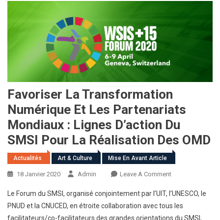
Favoriser La Transformation
Numérique Et Les Partenariats
Mondiaux : Lignes D’action Du
SMSI Pour La Réalisation Des OMD
Actualités
Art & Culture
Mise En Avant Article
On
18 Janvier 2020
Admin
Leave A Comment
Favoriser
Le Forum du SMSI, organisé conjointement par l’UIT, l’UNESCO, le
La
PNUD et la CNUCED, en étroite collaboration avec tous les
Transformation
facilitateurs/co-facilitateurs des grandes orientations du SMSI,
Numérique