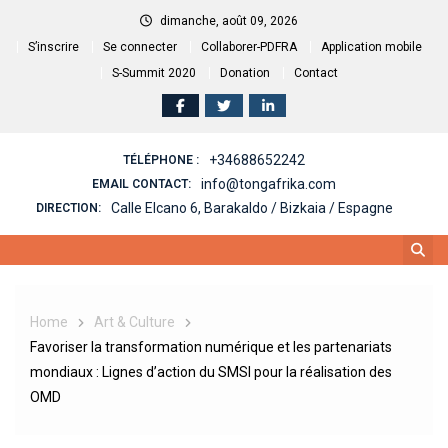
Skip
dimanche, août 09, 2026
to
S’inscrire
Se connecter
Collaborer-PDFRA
Application mobile
content
S-Summit 2020
Donation
Contact
+34688652242
TÉLÉPHONE :
info@tongafrika.com
EMAIL CONTACT:
Calle Elcano 6, Barakaldo / Bizkaia / Espagne
DIRECTION:
Home
Art & Culture
Favoriser la transformation numérique et les partenariats
mondiaux : Lignes d’action du SMSI pour la réalisation des
OMD