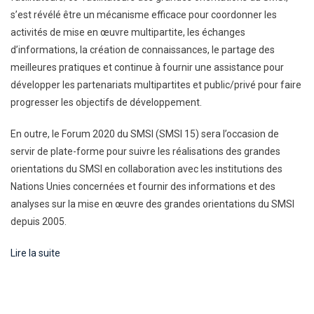
s’est révélé être un mécanisme efficace pour coordonner les
Et
Les
activités de mise en œuvre multipartite, les échanges
Partenariats
d’informations, la création de connaissances, le partage des
Mondiaux
meilleures pratiques et continue à fournir une assistance pour
:
développer les partenariats multipartites et public/privé pour faire
Lignes
progresser les objectifs de développement.
D’action
Du
En outre, le Forum 2020 du SMSI (SMSI 15) sera l’occasion de
SMSI
servir de plate-forme pour suivre les réalisations des grandes
Pour
orientations du SMSI en collaboration avec les institutions des
La
Nations Unies concernées et fournir des informations et des
Réalisation
analyses sur la mise en œuvre des grandes orientations du SMSI
Des
depuis 2005.
OMD
Lire la suite