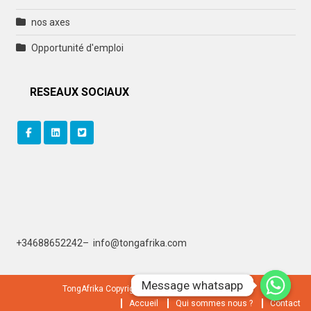
nos axes
Opportunité d'emploi
RESEAUX SOCIAUX
+
34688652242
–
info@tongafrika.com
Message whatsapp
Message whatsapp
TongAfrika Copyright © 2019. All rights reserved.
Accueil
Qui sommes nous ?
Contact