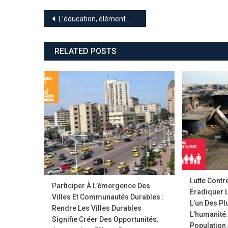
Au
Navigation
Cha
L’éducation, élément moteur du developpement humain: Une éducation de qualité pour tous est l’un des piliers les plus solides et éprouvés du développement durable.
Clim
de
Signi
RELATED POSTS
Qu’el
l’article
Est
Conf
Au
Doub
Défi
Lutte Contr
Participer À L’émergence Des
Éradiquer 
Villes Et Communautés Durables :
L’un Des Pl
Rendre Les Villes Durables
L’humanité.
Signifie Créer Des Opportunités.
Population 