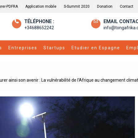
orer-PDFRA
Application mobile
S-Summit 2020
Donation
Contact
TÉLÉPHONE :
EMAIL CONTAC
+34688652242
info@tongafrika
s
Entreprises
Startups
Etudier en Espagne
Empl
rer ainsi son avenir : La vulnérabilité de l’Afrique au changement climat