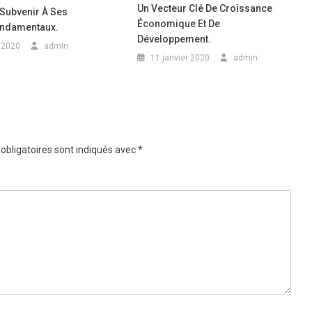
Un Vecteur Clé De Croissance
 Subvenir À Ses
Économique Et De
ondamentaux.
Développement.
r 2020
admin
11 janvier 2020
admin
obligatoires sont indiqués avec
*