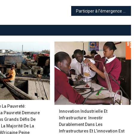
ngement
Participer à l’émergence des villes et communautés durables : Rendre les villes durables signifie créer des opportunités. Appuyer les efforts de Incubateurs y startups africaines.
atique
fie
le
rontée
le
e La Pauvreté:
Innovation Industrielle Et
La Pauvreté Demeure
Infrastructure: Investir
us Grands Défis De
Durablement Dans Les
 La Majorité De La
Infrastructures Et L’innovation Est
Africaine Peine