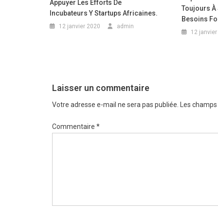
Appuyer Les Efforts De
Toujours À
Incubateurs Y Startups Africaines.
Besoins F
12 janvier 2020
admin
12 janvie
Laisser un commentaire
Votre adresse e-mail ne sera pas publiée.
Les champs 
Commentaire
*