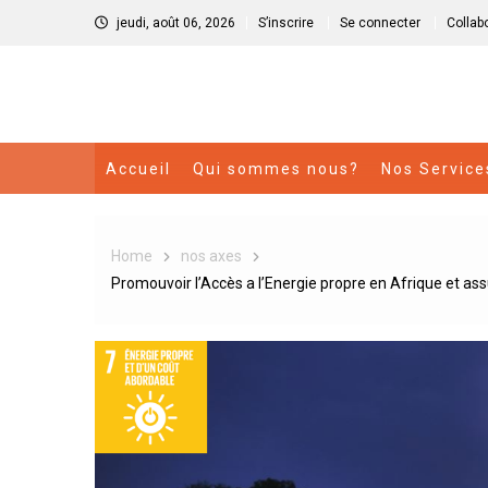
Skip
jeudi, août 06, 2026
S’inscrire
Se connecter
Collab
to
content
Accueil
Qui sommes nous?
Nos Service
Home
nos axes
Promouvoir l’Accès a l’Energie propre en Afrique et assu