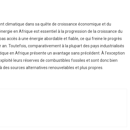
ouvoir
ment climatique dans sa quête de croissance économique et du
cès
nergie en Afrique est essentiel à la progression de la croissance du
pas accès à une énergie abordable et fiable, ce qui freine le progrès
ergie
r an. Toutefois, comparativement à la plupart des pays industrialisés
re
gétique en Afrique présente un avantage sans précédent. À l’exception
que
exploité leurs réserves de combustibles fossiles et sont donc bien
à des sources alternatives renouvelables et plus propres.
rer
i
ir
rabilité
rique