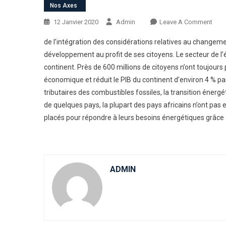
Nos Axes
On
12 Janvier 2020
Admin
Leave A Comment
Prom
de l’intégration des considérations relatives au change
L’Ac
développement au profit de ses citoyens. Le secteur de l’é
A
continent. Près de 600 millions de citoyens n’ont toujours 
L’En
économique et réduit le PIB du continent d’environ 4 % pa
Prop
En
tributaires des combustibles fossiles, la transition éner
Afri
de quelques pays, la plupart des pays africains n’ont pas 
Et
placés pour répondre à leurs besoins énergétiques grâce 
Assu
Ains
Son
Aven
ADMIN
:
La
Vulné
De
L’Af